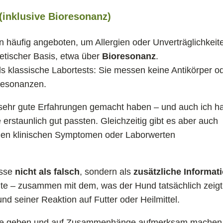
(inklusive Bioresonanz)
 häufig angeboten, um Allergien oder Unverträglichkeit
etischer Basis, etwa über
Bioresonanz
.
ls klassische Labortests: Sie messen keine Antikörper o
 Resonanzen.
t sehr gute Erfahrungen gemacht haben – und auch ich h
erstaunlich gut passten. Gleichzeitig gibt es aber auch
t den klinischen Symptomen oder Laborwerten
isse
nicht als falsch
, sondern als
zusätzliche Informat
lte – zusammen mit dem, was der Hund tatsächlich zeigt
 seiner Reaktion auf Futter oder Heilmittel.
ulse geben und auf Zusammenhänge aufmerksam machen