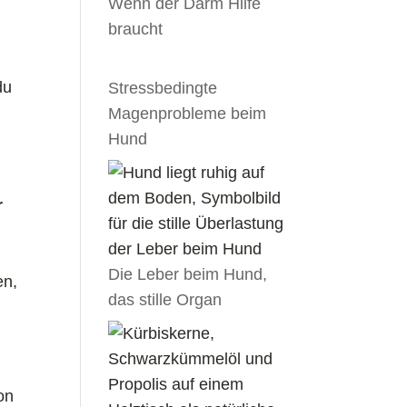
Wenn der Darm Hilfe
braucht
du
Stressbedingte
Magenprobleme beim
Hund
r
Die Leber beim Hund,
en,
das stille Organ
ion