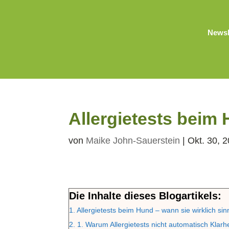
Newsl
Allergietests beim
von
Maike John-Sauerstein
|
Okt. 30, 
Die Inhalte dieses Blogartikels:
1.
Allergietests beim Hund – wann sie wirklich sinn
2.
1. Warum Allergietests nicht automatisch Klarh