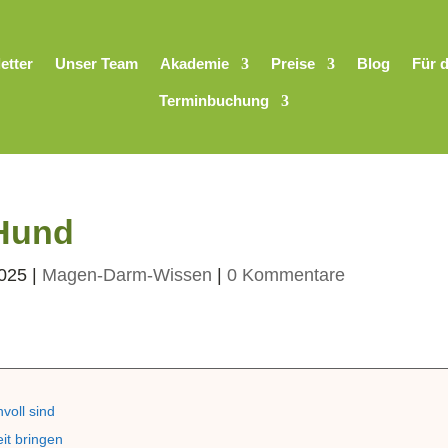
etter
Unser Team
Akademie
Preise
Blog
Für 
Terminbuchung
 Hund
2025
|
Magen-Darm-Wissen
|
0 Kommentare
voll sind
eit bringen