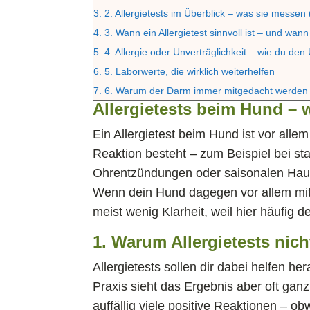
3.
2. Allergietests im Überblick – was sie messen
4.
3. Wann ein Allergietest sinnvoll ist – und wann
5.
4. Allergie oder Unverträglichkeit – wie du den
6.
5. Laborwerte, die wirklich weiterhelfen
7.
6. Warum der Darm immer mitgedacht werden
Allergietests beim Hund – w
Ein Allergietest beim Hund ist vor alle
Reaktion besteht – zum Beispiel bei s
Ohrentzündungen oder saisonalen Ha
Wenn dein Hund dagegen vor allem mit 
meist wenig Klarheit, weil hier häufig d
1. Warum Allergietests nich
Allergietests sollen dir dabei helfen he
Praxis sieht das Ergebnis aber oft ganz 
auffällig viele positive Reaktionen – o