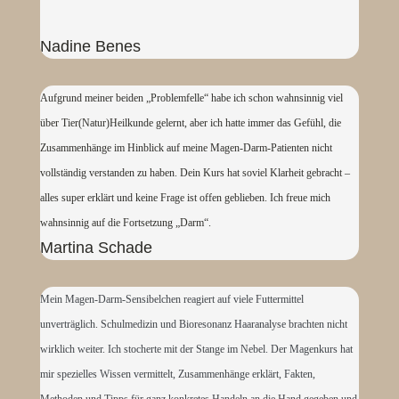
Nadine Benes
Aufgrund meiner beiden „Problemfelle“ habe ich schon wahnsinnig viel
über Tier(Natur)Heilkunde gelernt, aber ich hatte immer das Gefühl, die
Zusammenhänge im Hinblick auf meine Magen-Darm-Patienten nicht
vollständig verstanden zu haben. Dein Kurs hat soviel Klarheit gebracht –
alles super erklärt und keine Frage ist offen geblieben. Ich freue mich
wahnsinnig auf die Fortsetzung „Darm“.
Martina Schade
Mein Magen-Darm-Sensibelchen reagiert auf viele Futtermittel
unverträglich. Schulmedizin und Bioresonanz Haaranalyse brachten nicht
wirklich weiter. Ich stocherte mit der Stange im Nebel. Der Magenkurs hat
mir spezielles Wissen vermittelt, Zusammenhänge erklärt, Fakten,