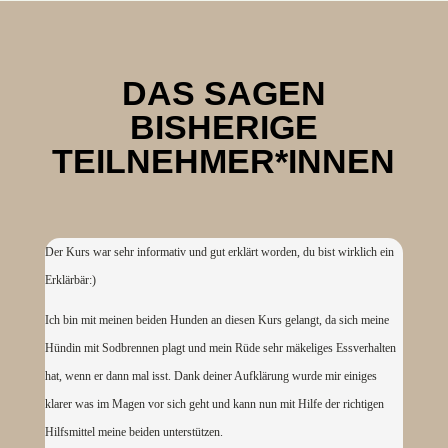
DAS SAGEN
BISHERIGE
TEILNEHMER*INNEN
Der Kurs war sehr informativ und gut erklärt worden, du bist wirklich ein
Erklärbär:)
Ich bin mit meinen beiden Hunden an diesen Kurs gelangt, da sich meine
Hündin mit Sodbrennen plagt und mein Rüde sehr mäkeliges Essverhalten
hat, wenn er dann mal isst. Dank deiner Aufklärung wurde mir einiges
klarer was im Magen vor sich geht und kann nun mit Hilfe der richtigen
Hilfsmittel meine beiden unterstützen.