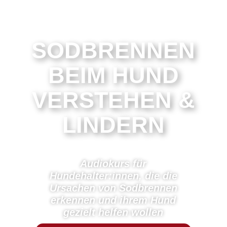
SODBRENNEN
BEIM HUND
VERSTEHEN &
LINDERN
Audiokurs für
Hundehalter:innen, die die
Ursachen von Sodbrennen
erkennen und ihrem Hund
gezielt helfen wollen