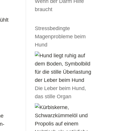
Wenn der Darm Hilfe
braucht
ühlt
Stressbedingte
Magenprobleme beim
Hund
Die Leber beim Hund,
das stille Organ
he
n-