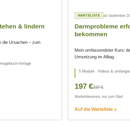
ab September 2
WARTELISTE
ehen & lindern
Darmprobleme erfol
bekommen
e die Ursachen – zum
Mein umfassendster Kurs: de
Umsetzung im Alltag.
tertagebuch-Vorlage
5 Module · Videos & umfangrei
197 €
237 €
Wartelistenpreis, nur zum Start
Auf die Warteliste »