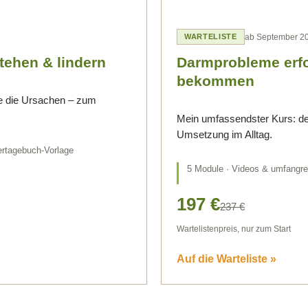
ab September 2
WARTELISTE
ehen & lindern
Darmprobleme erfol
bekommen
e die Ursachen – zum
Mein umfassendster Kurs: de
Umsetzung im Alltag.
tertagebuch-Vorlage
5 Module · Videos & umfangrei
197 €
237 €
Wartelistenpreis, nur zum Start
Auf die Warteliste »